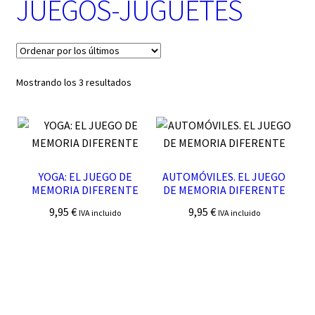
JUEGOS-JUGUETES
t
e
g
o
r
í
Ordenado
Mostrando los 3 resultados
a
por
los
últimos
YOGA: EL JUEGO DE
AUTOMÓVILES. EL JUEGO
MEMORIA DIFERENTE
DE MEMORIA DIFERENTE
9,95
€
9,95
€
IVA incluido
IVA incluido