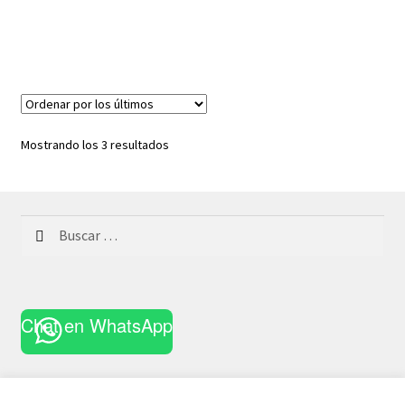
Ordenado
Mostrando los 3 resultados
por
los
últimos
Buscar:
Chat en WhatsApp