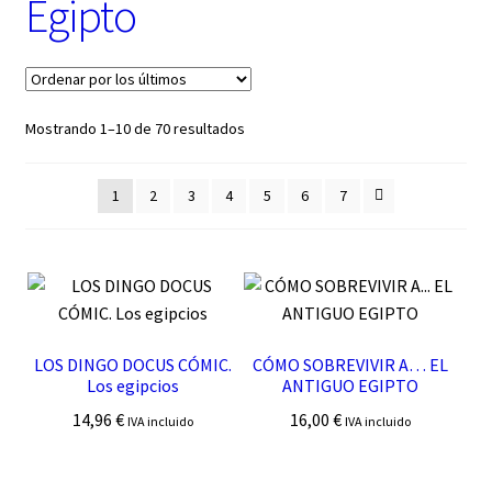
Egipto
t
e
g
o
r
í
Ordenado
Mostrando 1–10 de 70 resultados
a
por
los
1
2
3
4
5
6
7
últimos
LOS DINGO DOCUS CÓMIC.
CÓMO SOBREVIVIR A… EL
Los egipcios
ANTIGUO EGIPTO
14,96
€
16,00
€
IVA incluido
IVA incluido