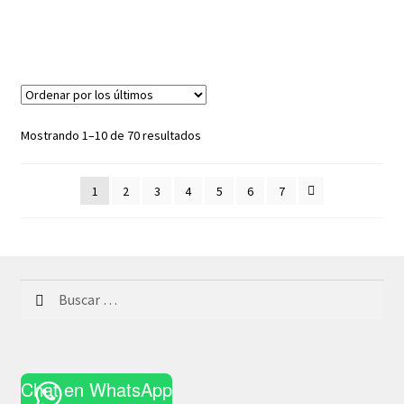
Ordenado
Mostrando 1–10 de 70 resultados
por
los
1
2
3
4
5
6
7
últimos
Buscar:
Chat en WhatsApp