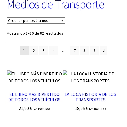
Medios de Transporte
t
e
g
o
r
í
Ordenado
Mostrando 1–10 de 82 resultados
a
por
los
1
2
3
4
…
7
8
9
últimos
EL LIBRO MÁS DIVERTIDO
LA LOCA HISTORIA DE LOS
DE TODOS LOS VEHÍCULOS
TRANSPORTES
21,90
€
18,95
€
IVA incluido
IVA incluido