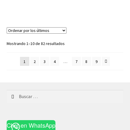
Ordenado
Mostrando 1–10 de 82 resultados
por
los
1
2
3
4
…
7
8
9
últimos
Buscar:
Chat en WhatsApp