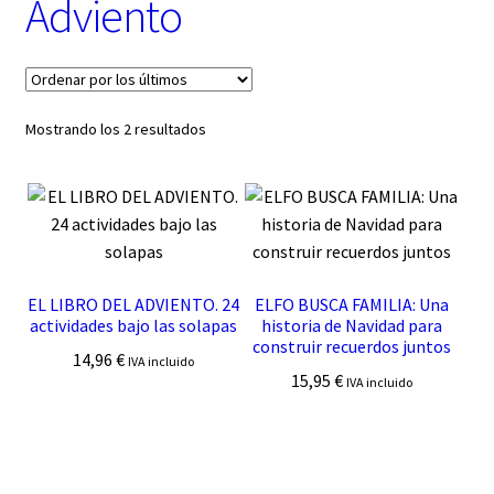
Adviento
t
e
g
o
r
í
Ordenado
Mostrando los 2 resultados
a
por
los
últimos
EL LIBRO DEL ADVIENTO. 24
ELFO BUSCA FAMILIA: Una
actividades bajo las solapas
historia de Navidad para
construir recuerdos juntos
14,96
€
IVA incluido
15,95
€
IVA incluido