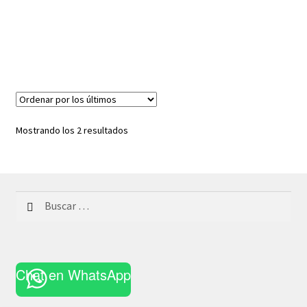
Ordenado
Mostrando los 2 resultados
por
los
últimos
Buscar:
Chat en WhatsApp