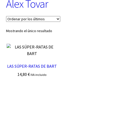
Àlex Tovar
t
e
g
o
r
í
Mostrando el único resultado
a
LAS SÚPER-RATAS DE BART
14,80
€
IVA incluido