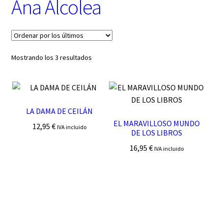
Ana Alcolea
t
e
g
o
r
í
Ordenado
Mostrando los 3 resultados
a
por
los
últimos
LA DAMA DE CEILÁN
EL MARAVILLOSO MUNDO
12,95
€
IVA incluido
DE LOS LIBROS
16,95
€
IVA incluido