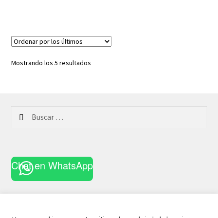
Ordenado
Mostrando los 5 resultados
por
los
últimos
Buscar:
Chat en WhatsApp