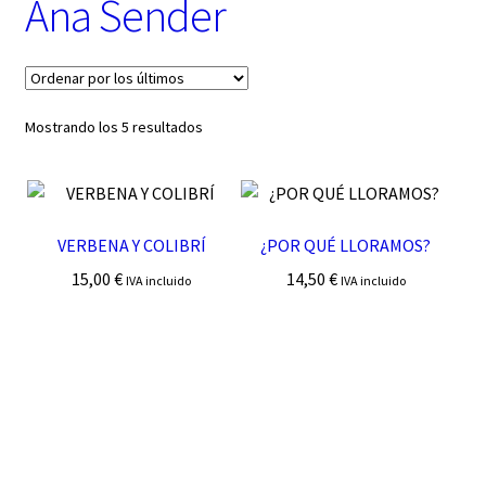
Ana Sender
t
e
g
o
r
í
Ordenado
Mostrando los 5 resultados
a
por
los
últimos
VERBENA Y COLIBRÍ
¿POR QUÉ LLORAMOS?
15,00
€
14,50
€
IVA incluido
IVA incluido