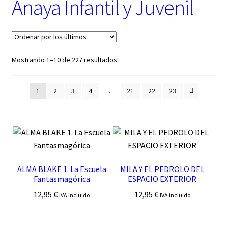
Anaya Infantil y Juvenil
t
e
g
o
r
í
Ordenado
Mostrando 1–10 de 227 resultados
a
por
los
1
2
3
4
…
21
22
23
últimos
ALMA BLAKE 1. La Escuela
MILA Y EL PEDROLO DEL
Fantasmagórica
ESPACIO EXTERIOR
12,95
€
12,95
€
IVA incluido
IVA incluido