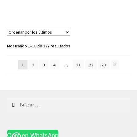
Ordenado
Mostrando 1–10 de 227 resultados
por
los
1
2
3
4
…
21
22
23
últimos
Buscar:
Chat en WhatsApp