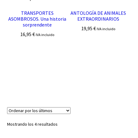
TRANSPORTES
ANTOLOGÍA DE ANIMALES
ASOMBROSOS. Una historia
EXTRAORDINARIOS
sorprendente
19,95
€
IVA incluido
16,95
€
IVA incluido
Ordenado
Mostrando los 4 resultados
por
los