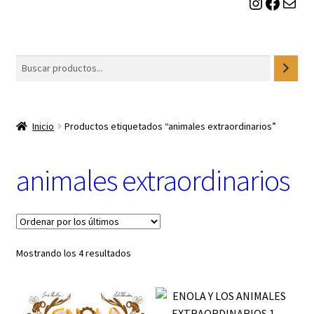
Instagram
Facebook
Correo electrónico
t
e
g
o
Buscar
r
í
a
Inicio
Productos etiquetados “animales extraordinarios”
animales extraordinarios
Ordenado
Mostrando los 4 resultados
por
los
últimos