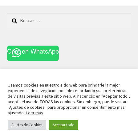
últimos
Buscar:
Chat en WhatsApp
Usamos cookies en nuestro sitio web para brindarle la mejor
experiencia de navegación posible recordando sus preferencias
© 2021 La Casa Curiosa
Aviso Legal
Términos y
de visitas previas a este sitio web. Al hacer clic en "Aceptar todo",
Cerrado temporalmente por inventario.
acepta el uso de TODAS las cookies. Sin embargo, puede visitar
Condiciones
Política de Privacidad
Política de Cookies
"Ajustes de cookies" para proporcionar un consentimiento más
Descartar
ajustado.
Leer más
Ajustes de Cookies
Aceptar todo
0
Buscar
Buscar