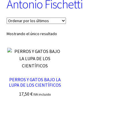
Antonio Fischetti
t
e
g
o
r
í
Mostrando el único resultado
a
PERROS Y GATOS BAJO LA
LUPA DE LOS CIENTÍFICOS
17,50
€
IVA incluido