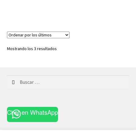
Ordenado
Mostrando los 3 resultados
por
los
últimos
Buscar:
Chat en WhatsApp