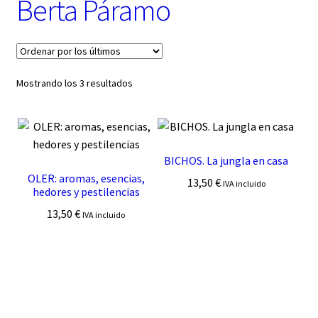
Berta Páramo
t
e
g
o
r
í
Ordenado
Mostrando los 3 resultados
a
por
los
últimos
BICHOS. La jungla en casa
OLER: aromas, esencias,
13,50
€
IVA incluido
hedores y pestilencias
13,50
€
IVA incluido