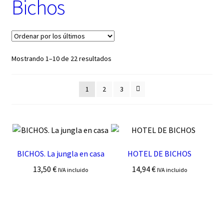
Bichos
t
e
g
o
r
í
Ordenado
Mostrando 1–10 de 22 resultados
a
por
los
1
2
3
últimos
BICHOS. La jungla en casa
HOTEL DE BICHOS
13,50
€
14,94
€
IVA incluido
IVA incluido