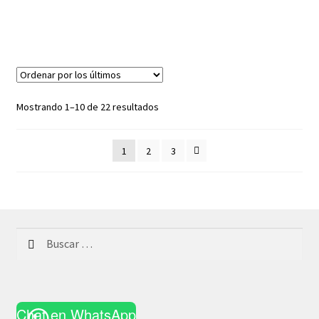
Ordenado
Mostrando 1–10 de 22 resultados
por
los
1
2
3
últimos
Buscar:
Chat en WhatsApp