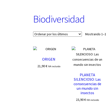
u
n
a
Biodiversidad
c
a
t
e
Mostrando 1–1
g
o
r
í
ORIGEN
a
21,90
€
IVA incluido
PLANETA
SILENCIOSO: Las
consecuencias de
un mundo sin
insectos
23,90
€
IVA incluido