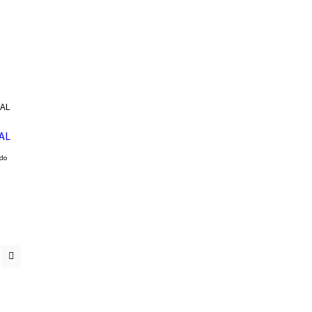
AL
ido