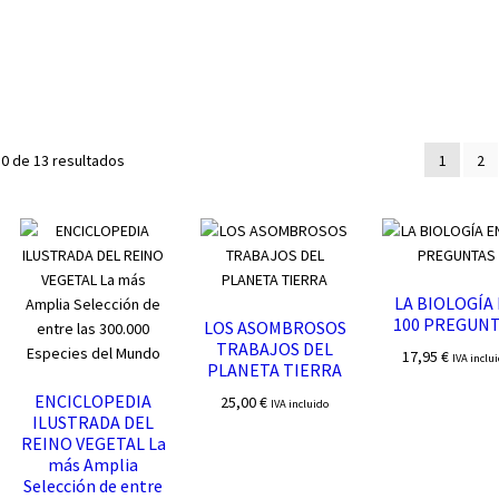
Ordenado
0 de 13 resultados
1
2
por
los
últimos
LA BIOLOGÍA
100 PREGUN
LOS ASOMBROSOS
TRABAJOS DEL
17,95
€
IVA inclu
PLANETA TIERRA
ENCICLOPEDIA
25,00
€
IVA incluido
ILUSTRADA DEL
REINO VEGETAL La
más Amplia
Selección de entre