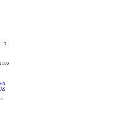
 EN
TAS
ido