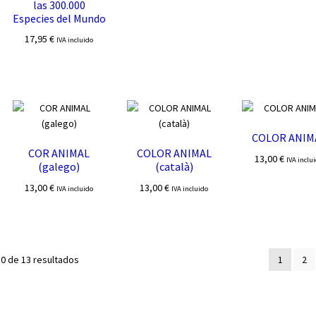
las 300.000
Especies del Mundo
17,95
€
IVA incluido
COLOR ANIM
COR ANIMAL
COLOR ANIMAL
13,00
€
IVA inclu
(galego)
(català)
13,00
€
13,00
€
IVA incluido
IVA incluido
Ordenado
0 de 13 resultados
1
2
por
los
últimos