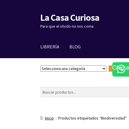
La Casa Curiosa
Ir
Ir
a
al
Para que el olvido no nos coma
la
contenido
navegación
LIBRERÍA
BLOG
Chat 
S
e
l
e
Buscar
c
c
i
o
Inicio
Productos etiquetados “Biodiversidad”
n
a