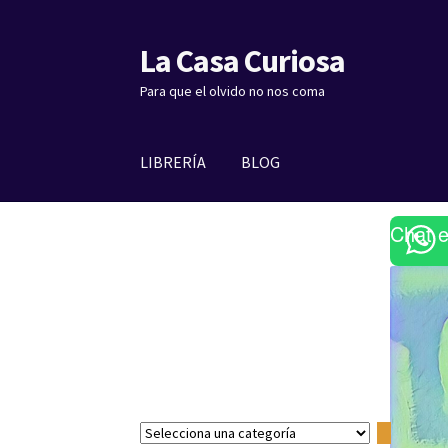
La Casa Curiosa
Ir
Ir
a
al
Para que el olvido no nos coma
la
contenido
navegación
LIBRERÍA
BLOG
Chat 
S