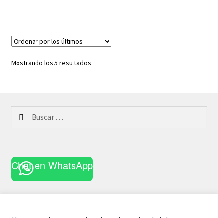
Ordenado
Mostrando los 5 resultados
por
los
últimos
Buscar:
Chat en WhatsApp