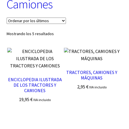
Camiones
t
e
g
o
r
í
Ordenado
Mostrando los 5 resultados
a
por
los
últimos
TRACTORES, CAMIONES Y
MÁQUINAS
ENCICLOPEDIA ILUSTRADA
DE LOS TRACTORES Y
2,95
€
IVA incluido
CAMIONES
19,95
€
IVA incluido