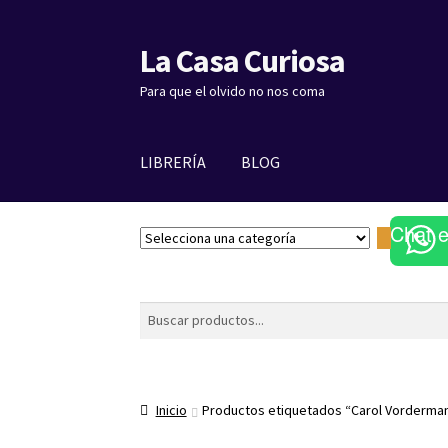
La Casa Curiosa
Ir
Ir
a
al
Para que el olvido no nos coma
la
contenido
navegación
LIBRERÍA
BLOG
Chat 
S
e
l
e
Buscar
c
c
i
o
Inicio
Productos etiquetados “Carol Vorderma
n
a