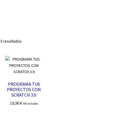
Ordenado
 3 resultados
por
los
últimos
PROGRAMA TUS
PROYECTOS CON
SCRATCH 3.0
19,90
€
IVA incluido