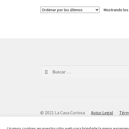
Mostrando los
Buscar:
© 2021 La Casa Curiosa
Aviso Legal
Térm
Usamos cookies en nuestro sitio web para brindarle la mejor experien