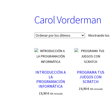
u
n
a
Carol Vorderman
c
a
t
e
Mostrando los
g
o
r
í
a
INTRODUCCIÓN A
PROGRAMA TUS
LA
JUEGOS CON
PROGRAMACIÓN
SCRATCH
INFORMÁTICA
19,90
€
IVA incluido
19,90
€
IVA incluido