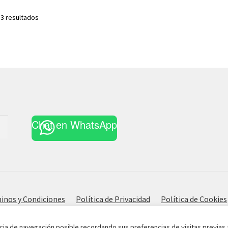
Ordenado
 3 resultados
por
los
últimos
Chat en WhatsApp
inos y Condiciones
Política de Privacidad
Política de Cookies
cia de navegación posible recordando sus preferencias de visitas previas 