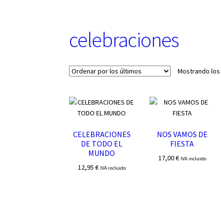
u
n
a
celebraciones
c
a
t
e
Mostrando los
g
o
r
í
a
CELEBRACIONES
NOS VAMOS DE
DE TODO EL
FIESTA
MUNDO
17,00
€
IVA incluido
12,95
€
IVA incluido