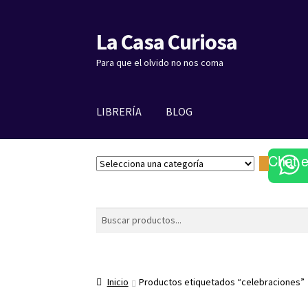
La Casa Curiosa
Ir
Ir
a
al
Para que el olvido no nos coma
la
contenido
navegación
LIBRERÍA
BLOG
Chat 
S
e
l
e
Buscar
c
c
i
o
Inicio
Productos etiquetados “celebraciones”
n
a