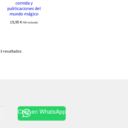
comida y
publicaciones del
mundo mágico
19,95
€
IVA incluido
Ordenado
 3 resultados
por
los
últimos
Chat en WhatsApp