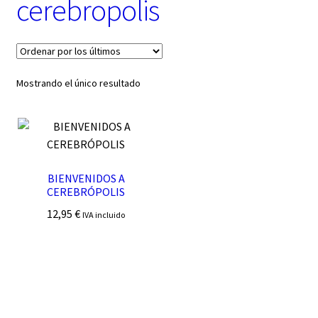
cerebropolis
t
e
g
o
r
í
Mostrando el único resultado
a
BIENVENIDOS A
CEREBRÓPOLIS
12,95
€
IVA incluido