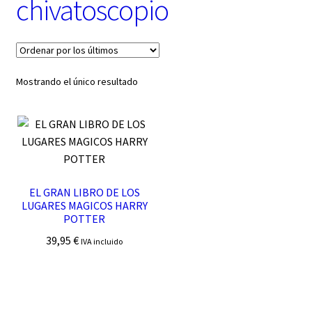
chivatoscopio
t
e
g
o
r
í
Mostrando el único resultado
a
EL GRAN LIBRO DE LOS
LUGARES MAGICOS HARRY
POTTER
39,95
€
IVA incluido