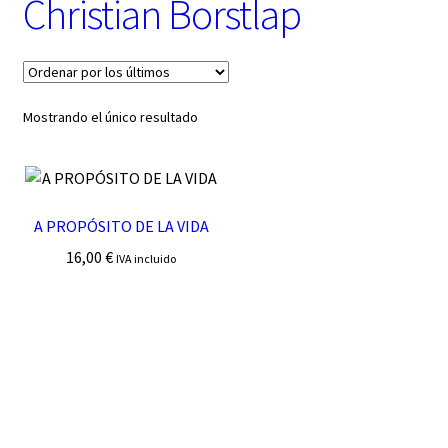
Christian Borstlap
t
e
g
o
r
í
Mostrando el único resultado
a
A PROPÓSITO DE LA VIDA
16,00
€
IVA incluido