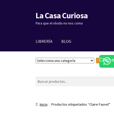
La Casa Curiosa
Ir
Ir
a
al
Para que el olvido no nos coma
la
contenido
navegación
LIBRERÍA
BLOG
Chat 
S
e
l
e
Buscar
c
c
i
o
Inicio
Productos etiquetados “Claire Fauvel”
n
a