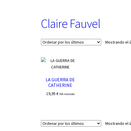
u
n
a
Claire Fauvel
c
a
t
e
Mostrando el ú
g
o
r
í
a
LA GUERRA DE
CATHERINE
19,95
€
IVA incluido
Mostrando el ú