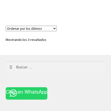
Ordenado
Mostrando los 3 resultados
por
los
últimos
Buscar:
Chat en WhatsApp