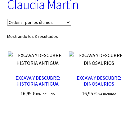
Claudia Martin
t
e
g
o
r
í
Ordenado
Mostrando los 3 resultados
a
por
los
últimos
EXCAVA Y DESCUBRE:
EXCAVA Y DESCUBRE:
HISTORIA ANTIGUA
DINOSAURIOS
16,95
€
16,95
€
IVA incluido
IVA incluido