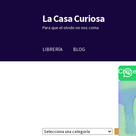
La Casa Curiosa
Ir
Ir
a
al
Para que el olvido no nos coma
la
contenido
navegación
LIBRERÍA
BLOG
Chat 
S