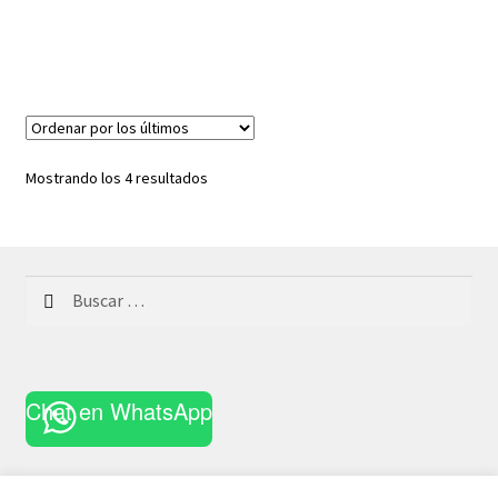
Ordenado
Mostrando los 4 resultados
por
los
últimos
Buscar:
Chat en WhatsApp