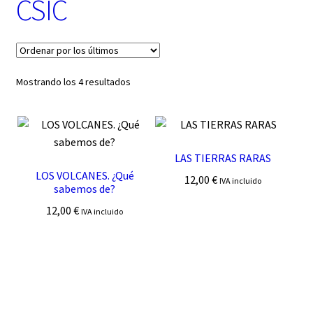
CSIC
t
e
g
o
r
í
Ordenado
Mostrando los 4 resultados
a
por
los
últimos
LAS TIERRAS RARAS
LOS VOLCANES. ¿Qué
12,00
€
IVA incluido
sabemos de?
12,00
€
IVA incluido