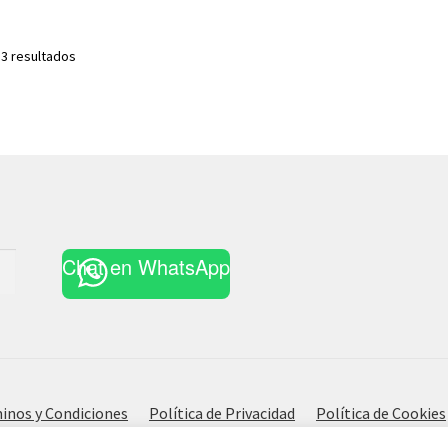
Ordenado
 3 resultados
por
los
últimos
Chat en WhatsApp
inos y Condiciones
Política de Privacidad
Política de Cookies