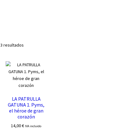
Ordenado
 3 resultados
por
los
últimos
LA PATRULLA
GATUNA 1. Pyms,
el héroe de gran
corazón
14,00
€
IVA incluido