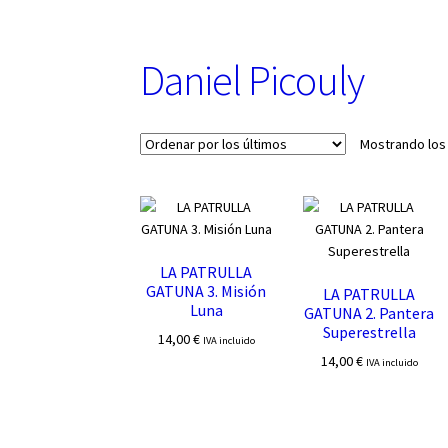
u
n
a
Daniel Picouly
c
a
t
e
Mostrando los
g
o
r
í
a
LA PATRULLA
GATUNA 3. Misión
LA PATRULLA
Luna
GATUNA 2. Pantera
Superestrella
14,00
€
IVA incluido
14,00
€
IVA incluido