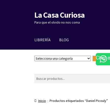
La Casa Curiosa
Ir
Ir
a
al
Para que el olvido no nos coma
la
contenido
navegación
LIBRERÍA
BLOG
Chat 
S
e
l
e
Buscar
c
c
i
o
Inicio
Productos etiquetados “Daniel Picouly”
n
a