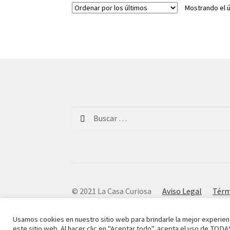
Mostrando el ú
Buscar:
© 2021 La Casa Curiosa
Aviso Legal
Térm
Usamos cookies en nuestro sitio web para brindarle la mejor experien
este sitio web. Al hacer clic en "Aceptar todo", acepta el uso de TODA