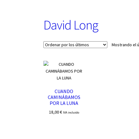
u
n
a
David Long
c
a
t
e
Mostrando el ú
g
o
r
í
a
CUANDO
CAMINÁBAMOS
POR LA LUNA
18,00
€
IVA incluido