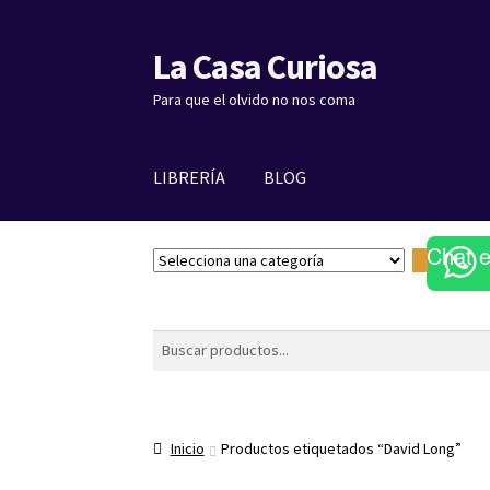
La Casa Curiosa
Ir
Ir
a
al
Para que el olvido no nos coma
la
contenido
navegación
LIBRERÍA
BLOG
Chat 
S
e
l
e
Buscar
c
c
i
o
Inicio
Productos etiquetados “David Long”
n
a