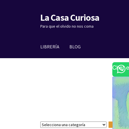
La Casa Curiosa
Ir
Ir
a
al
Para que el olvido no nos coma
la
contenido
navegación
LIBRERÍA
BLOG
Chat 
S