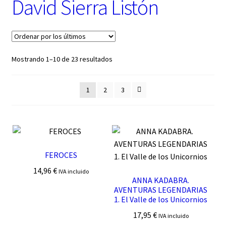
David Sierra Listón
t
e
g
o
r
í
Ordenado
Mostrando 1–10 de 23 resultados
a
por
los
1
2
3
últimos
FEROCES
14,96
€
IVA incluido
ANNA KADABRA.
AVENTURAS LEGENDARIAS
1. El Valle de los Unicornios
17,95
€
IVA incluido