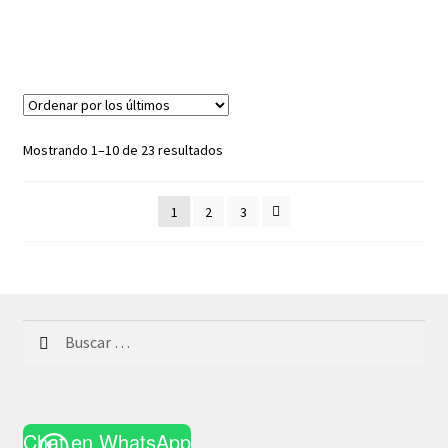
Ordenado
Mostrando 1–10 de 23 resultados
por
los
1
2
3
últimos
Buscar:
Chat en WhatsApp