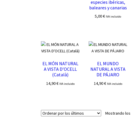
especies ibéricas,
baleares y canarias
5,00
€
IVA incluido
EL MÓN NATURAL
EL MUNDO
A VISTA D’OCELL
NATURAL A VISTA
(Català)
DE PÁJARO
14,90
€
14,90
€
IVA incluido
IVA incluido
Mostrando los