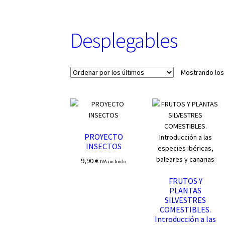
u
n
a
Desplegables
c
a
t
e
Mostrando los
g
o
r
í
a
PROYECTO
INSECTOS
9,90
€
IVA incluido
FRUTOS Y
PLANTAS
SILVESTRES
COMESTIBLES.
Introducción a las