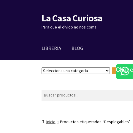
La Casa Curiosa
Ir
Ir
a
al
Para que el olvido no nos coma
la
contenido
navegación
LIBRERÍA
BLOG
Chat 
S
e
l
e
Buscar
c
c
i
o
Inicio
Productos etiquetados “Desplegables”
n
a