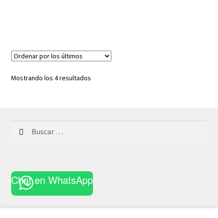
Ordenado
Mostrando los 4 resultados
por
los
últimos
Buscar:
Chat en WhatsApp