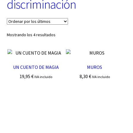
discriminación
t
e
g
o
r
í
Ordenado
Mostrando los 4 resultados
a
por
los
últimos
UN CUENTO DE MAGIA
MUROS
19,95
€
8,30
€
IVA incluido
IVA incluido