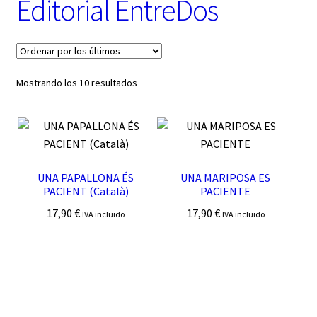
Editorial EntreDos
t
e
g
o
r
í
Ordenado
Mostrando los 10 resultados
a
por
los
últimos
UNA PAPALLONA ÉS
UNA MARIPOSA ES
PACIENT (Català)
PACIENTE
17,90
€
17,90
€
IVA incluido
IVA incluido