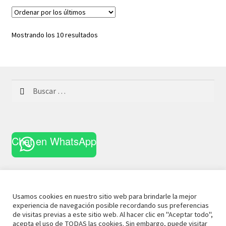
Ordenado
Mostrando los 10 resultados
por
los
últimos
Buscar:
Chat en WhatsApp
Usamos cookies en nuestro sitio web para brindarle la mejor
experiencia de navegación posible recordando sus preferencias
© 2021 La Casa Curiosa
Aviso Legal
Términos y
de visitas previas a este sitio web. Al hacer clic en "Aceptar todo",
acepta el uso de TODAS las cookies. Sin embargo, puede visitar