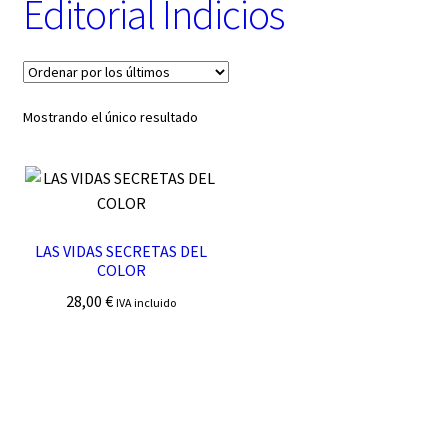
Editorial Indicios
t
e
g
o
r
í
Mostrando el único resultado
a
LAS VIDAS SECRETAS DEL
COLOR
28,00
€
IVA incluido