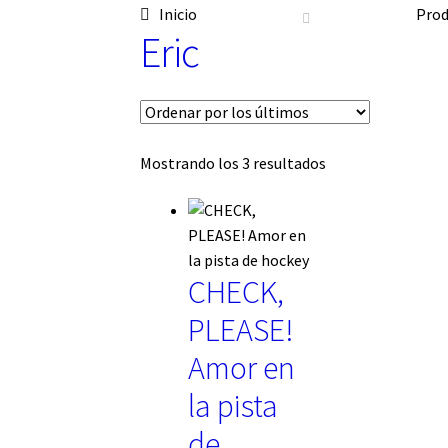
Inicio
Prod
n
Eric
a
u
n
a
c
a
Ordenado
Mostrando los 3 resultados
t
por
e
los
g
o
últimos
r
í
CHECK,
a
PLEASE!
Amor en
la pista
de