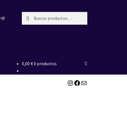
Buscar
Buscar
ri@
por:
0,00
€
0 productos
Instagram
Facebook
Correo electrónico