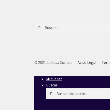
Buscar:
© 2021 La Casa Curiosa
Aviso Legal
Térm
Mi cuenta
Buscar
Buscar
Buscar
por: