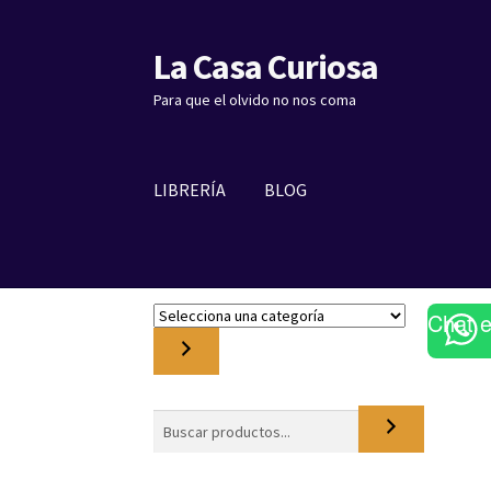
La Casa Curiosa
Ir
Ir
a
al
Para que el olvido no nos coma
la
contenido
navegación
LIBRERÍA
BLOG
S
Chat 
e
l
e
c
Buscar
c
i
o