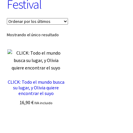
Festival
t
e
g
o
r
í
Mostrando el único resultado
a
CLICK: Todo el mundo busca
su lugar, y Olivia quiere
encontrar el suyo
16,90
€
IVA incluido