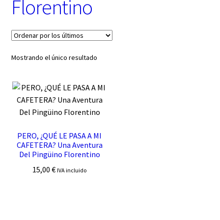
Florentino
t
e
g
o
r
í
Mostrando el único resultado
a
PERO, ¿QUÉ LE PASA A MI
CAFETERA? Una Aventura
Del Pingüino Florentino
15,00
€
IVA incluido