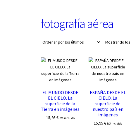
u
n
a
fotografía aérea
c
a
t
e
Mostrando los
g
o
r
í
a
EL MUNDO DESDE
ESPAÑA DESDE EL
EL CIELO. La
CIELO. La
superficie de la
superficie de
Tierra en imágenes
nuestro país en
imágenes
15,95
€
IVA incluido
15,95
€
IVA incluido