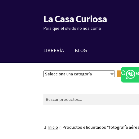
La Casa Curiosa
Ir
Ir
a
al
Para que el olvido no nos coma
la
contenido
navegación
LIBRERÍA
BLOG
Chat 
S
e
l
e
Buscar
c
c
i
o
Inicio
Productos etiquetados “fotografía aére
n
a