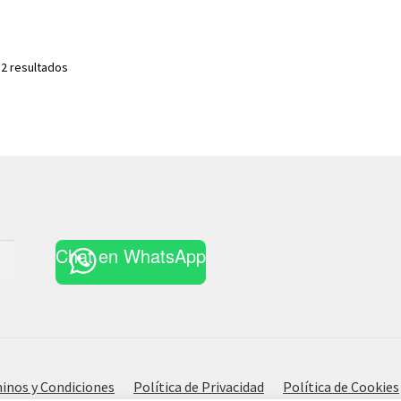
Ordenado
 2 resultados
por
los
últimos
Chat en WhatsApp
inos y Condiciones
Política de Privacidad
Política de Cookies