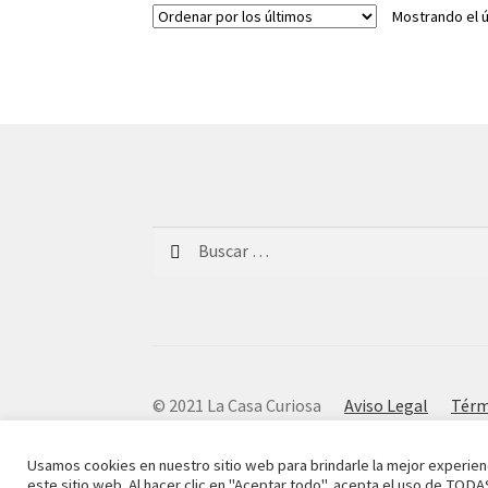
Mostrando el ú
Buscar:
© 2021 La Casa Curiosa
Aviso Legal
Térm
Usamos cookies en nuestro sitio web para brindarle la mejor experien
este sitio web. Al hacer clic en "Aceptar todo", acepta el uso de TODA