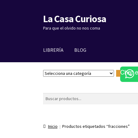
La Casa Curiosa
Ir
Ir
a
al
Para que el olvido no nos coma
la
contenido
navegación
LIBRERÍA
BLOG
Chat 
S
e
l
e
Buscar
c
c
i
o
Inicio
Productos etiquetados “fracciones”
n
a