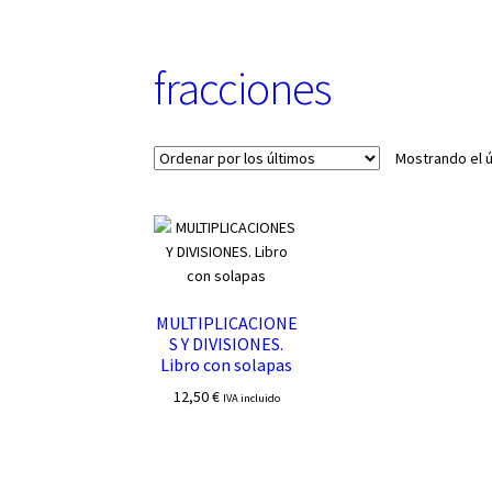
u
n
a
fracciones
c
a
t
e
Mostrando el ú
g
o
r
í
a
MULTIPLICACIONE
S Y DIVISIONES.
Libro con solapas
12,50
€
IVA incluido