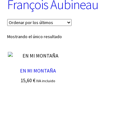
François Aubineau
t
e
g
o
r
í
Mostrando el único resultado
a
EN MI MONTAÑA
15,60
€
IVA incluido