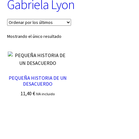
Gabriela Lyon
t
e
g
o
r
í
Mostrando el único resultado
a
PEQUEÑA HISTORIA DE UN
DESACUERDO
11,40
€
IVA incluido