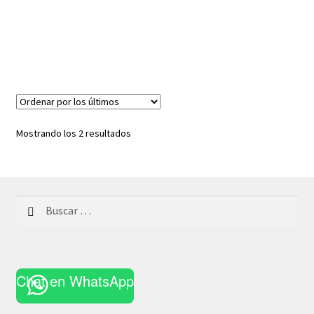
Ordenado
Mostrando los 2 resultados
por
los
últimos
Buscar:
Chat en WhatsApp