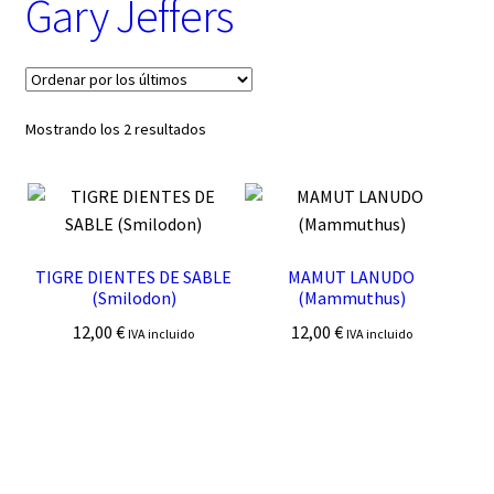
Gary Jeffers
t
e
g
o
r
í
Ordenado
Mostrando los 2 resultados
a
por
los
últimos
TIGRE DIENTES DE SABLE
MAMUT LANUDO
(Smilodon)
(Mammuthus)
12,00
€
12,00
€
IVA incluido
IVA incluido