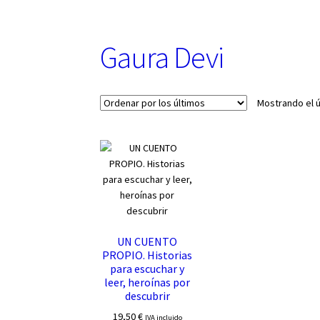
u
n
a
Gaura Devi
c
a
t
e
Mostrando el ú
g
o
r
í
a
UN CUENTO
PROPIO. Historias
para escuchar y
leer, heroínas por
descubrir
19,50
€
IVA incluido