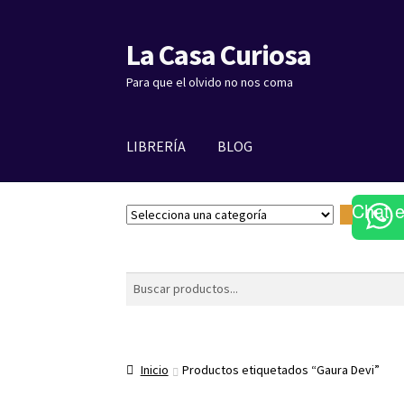
La Casa Curiosa
Ir
Ir
a
al
Para que el olvido no nos coma
la
contenido
navegación
LIBRERÍA
BLOG
Chat 
S
e
l
e
Buscar
c
c
i
o
Inicio
Productos etiquetados “Gaura Devi”
n
a