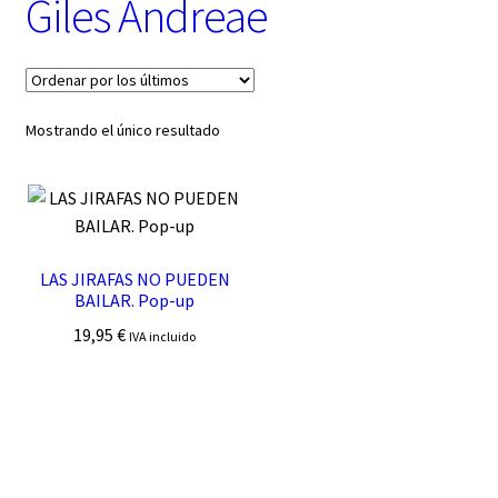
Giles Andreae
t
e
g
o
r
í
Mostrando el único resultado
a
LAS JIRAFAS NO PUEDEN
BAILAR. Pop-up
19,95
€
IVA incluido