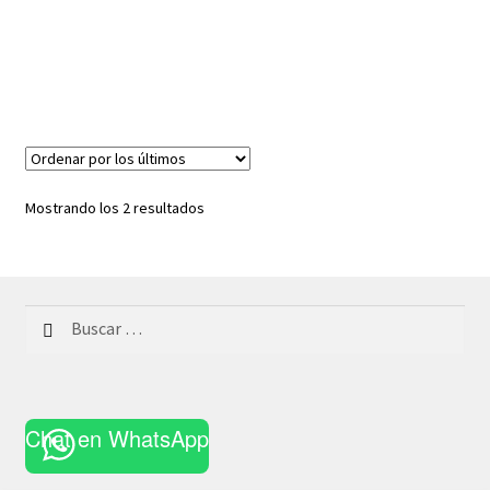
Ordenado
Mostrando los 2 resultados
por
los
últimos
Buscar:
Chat en WhatsApp