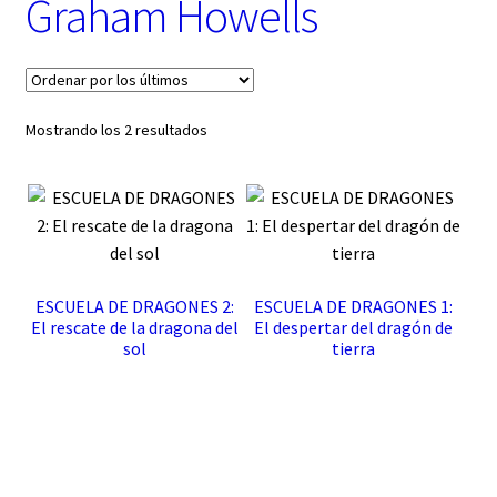
Graham Howells
t
e
g
o
r
í
Ordenado
Mostrando los 2 resultados
a
por
los
últimos
ESCUELA DE DRAGONES 2:
ESCUELA DE DRAGONES 1:
El rescate de la dragona del
El despertar del dragón de
sol
tierra