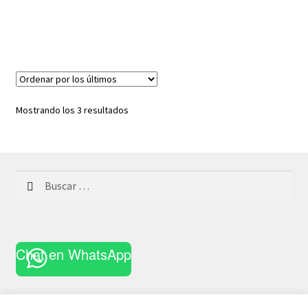
Ordenado
Mostrando los 3 resultados
por
los
últimos
Buscar:
Chat en WhatsApp