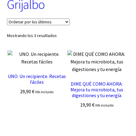
Grijalbo
t
e
g
o
r
í
Ordenado
Mostrando los 3 resultados
a
por
los
últimos
UNO. Un recipiente. Recetas
fáciles
DIME QUÉ COMO AHORA:
Mejora tu microbiota, tus
29,90
€
IVA incluido
digestiones y tu energía
19,90
€
IVA incluido