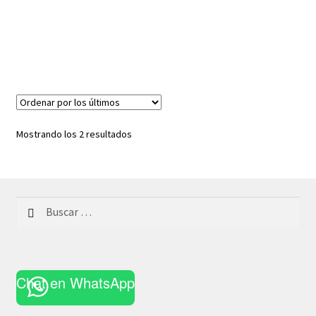
Ordenado
Mostrando los 2 resultados
por
los
últimos
Buscar:
Chat en WhatsApp