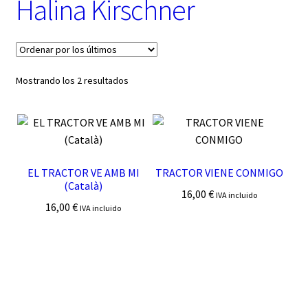
Halina Kirschner
t
e
g
o
r
í
Ordenado
Mostrando los 2 resultados
a
por
los
últimos
EL TRACTOR VE AMB MI
TRACTOR VIENE CONMIGO
(Català)
16,00
€
IVA incluido
16,00
€
IVA incluido