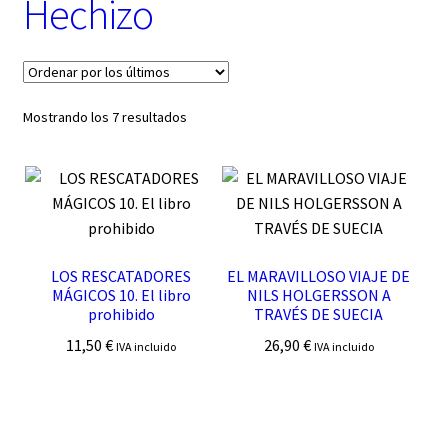
Hechizo
t
e
g
o
r
í
Ordenado
Mostrando los 7 resultados
a
por
los
últimos
LOS RESCATADORES
EL MARAVILLOSO VIAJE DE
MÁGICOS 10. El libro
NILS HOLGERSSON A
prohibido
TRAVÉS DE SUECIA
11,50
€
26,90
€
IVA incluido
IVA incluido