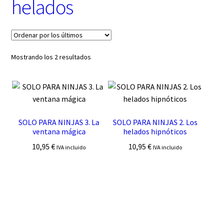
helados
t
e
g
o
r
í
Ordenado
Mostrando los 2 resultados
a
por
los
últimos
SOLO PARA NINJAS 3. La
SOLO PARA NINJAS 2. Los
ventana mágica
helados hipnóticos
10,95
€
10,95
€
IVA incluido
IVA incluido