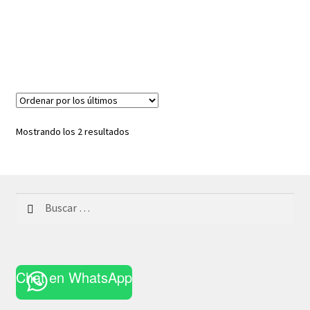
Ordenado
Mostrando los 2 resultados
por
los
últimos
Buscar:
Chat en WhatsApp