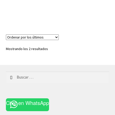
Ordenado
Mostrando los 2 resultados
por
los
últimos
Buscar:
Chat en WhatsApp