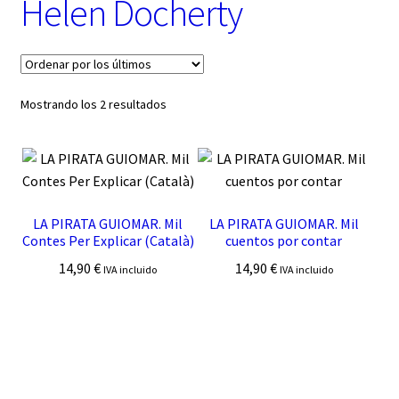
Helen Docherty
t
e
g
o
r
í
Ordenado
Mostrando los 2 resultados
a
por
los
últimos
LA PIRATA GUIOMAR. Mil
LA PIRATA GUIOMAR. Mil
Contes Per Explicar (Català)
cuentos por contar
14,90
€
14,90
€
IVA incluido
IVA incluido