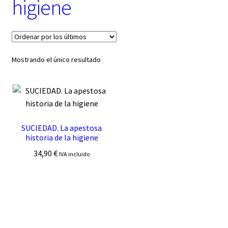
higiene
t
e
g
o
r
í
Mostrando el único resultado
a
SUCIEDAD. La apestosa
historia de la higiene
34,90
€
IVA incluido