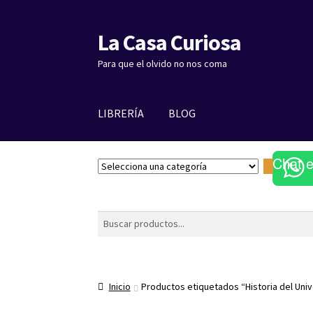
La Casa Curiosa
Ir
Ir
a
al
Para que el olvido no nos coma
la
contenido
navegación
LIBRERÍA
BLOG
Chat 
S
e
l
e
Buscar
c
c
i
o
Inicio
Productos etiquetados “Historia del Uni
n
a