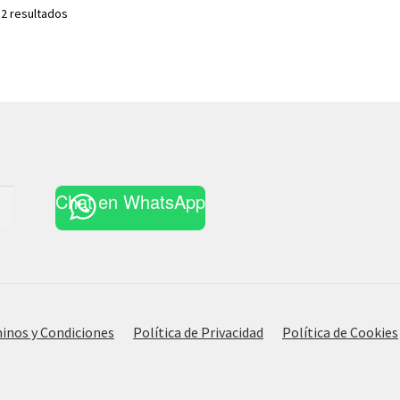
Ordenado
 2 resultados
por
los
últimos
Chat en WhatsApp
inos y Condiciones
Política de Privacidad
Política de Cookies