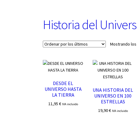
u
n
a
Historia del Univer
c
a
t
e
Mostrando los
g
o
r
í
a
DESDE EL
UNIVERSO HASTA
UNA HISTORIA DEL
LA TIERRA
UNIVERSO EN 100
ESTRELLAS
11,95
€
IVA incluido
19,90
€
IVA incluido